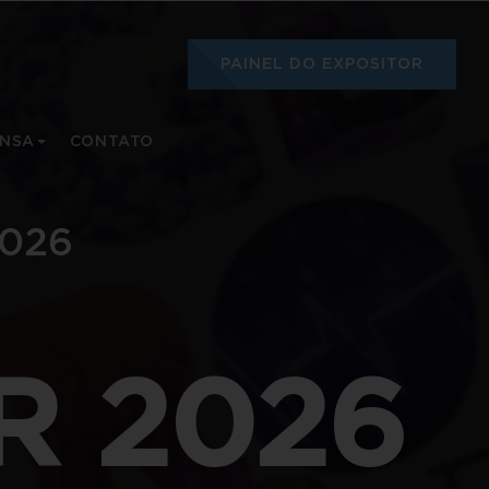
PAINEL DO EXPOSITOR
ENSA
CONTATO
2026
IR
2
0
2
6