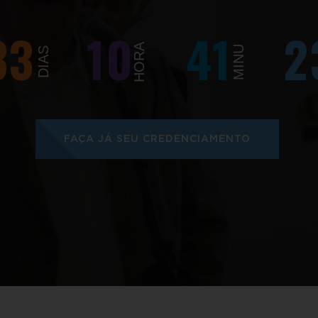
33
10
41
2
HORA
MINU
DIAS
FAÇA JÁ SEU CREDENCIAMENTO