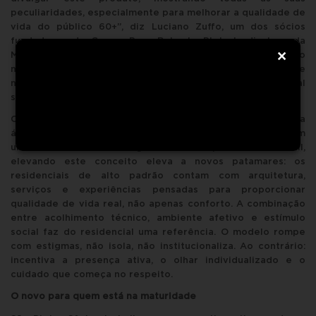
peculiaridades, especialmente para melhorar a qualidade de
vida do público 60+”, diz Luciano Zuffo, um dos sócios
fundadores do Grupo. Para Roberta Pletsch, diretora da
×
Merkator Feiras e Eventos, promotora da feira, “este é o
nosso foco, oferecer um ambiente que proporcione
negócios para este público, que tem um faturamento anual
somente aqui no país de
R$ 2 trilhões”,
sublinha ela.
Com tradição e experiência no acolhimento e cuidado da
área de saúde, o Grupo São Pietro está investindo em
unidades de Sênior living de maneira pioneira no Brasil,
elevando este conceito eleva a novos patamares: os
residenciais de alto padrão contam com arquitetura,
serviços e experiências pensadas para proporcionar
qualidade de vida real, não apenas conforto. A combinação
entre acolhimento técnico, ambiente afetivo e estímulo
social faz do residencial uma referência. O modelo rompe
com estigmas, não isola, não institucionaliza. Ao contrário:
incentiva a presença ativa, o olhar individualizado e o
cuidado que começa no respeito.
O novo para quem está na maturidade