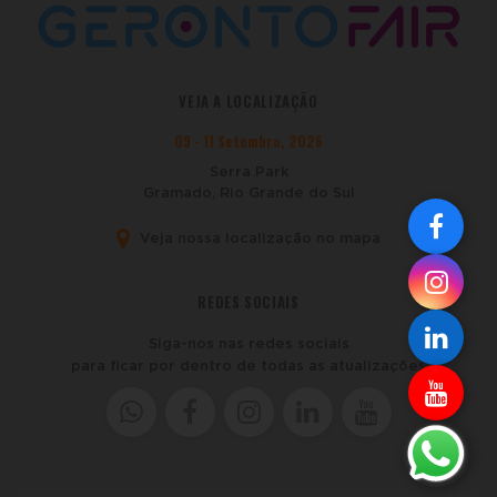
VEJA A LOCALIZAÇÃO
09 - 11 Setembro, 2026
Serra Park
Gramado, Rio Grande do Sul
Veja nossa localização no mapa
REDES SOCIAIS
Siga-nos nas redes sociais
para ficar por dentro de todas as atualizações